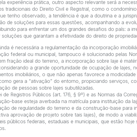
ela experiência prática, outro aspecto relevante será a nece
tos tradicionais do Direito Civil e Registral, como o condomínio 
 que tenho observado, a tendência é que a doutrina e a juris
ção de soluções para essas questões, acompanhando a evol
ribuindo para enfrentar um dos grandes desafios do país: a irr
 soluções que garantam a efetividade do direito de proprieda
da é necessária a regulamentação da incorporação imobiliár
lação federal ou municipal, tampouco é solucionado pelas No
em fração ideal do terreno, a incorporação sobre laje é mat
, considerando a grande oportunidade de ocupação de lajes, 
entos imobiliários, o que não apenas favorece a modicidade t
como gera a “ativação” do entorno, propiciando serviços, c
ação de pessoas sobre lajes subutilizadas.
i de Registros Públicos (art. 176, § 9º) e as Normas da Corre
ão-base esteja averbada na matrícula para instituição da laje
ação de regularidade do terreno e da construção-base para ins
tiva aprovação de projeto sobre tais lajes), de modo a viabil
s públicos federais, estaduais e municipais, que estão hoje
os.