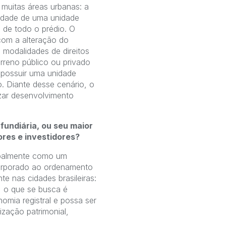
muitas áreas urbanas: a
aridade de uma unidade
 de todo o prédio. O
 com a alteração do
s modalidades de direitos
erreno público ou privado
 a possuir uma unidade
. Diante desse cenário, o
izar desenvolvimento
fundiária, ou seu maior
res e investidores?
ipalmente como um
ncorporado ao ordenamento
te nas cidades brasileiras:
, o que se busca é
nomia registral e possa ser
ização patrimonial,