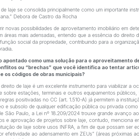
o de laje se consolida principalmente como um importante ins
rbana.” Debora de Castro da Rocha
r novas possibilidades de aproveitamento imobiliário em de
 áreas mais adensadas, entendo que a essência do direito de
à função social da propriedade, contribuindo para a organizaç
radia.
sido apontado como uma solução para o aproveitamento d
nflitos ou “brechas” que você identifica ao tentar artic
 os códigos de obras municipais?
eito de laje é um excelente instrumento para viabilizar a 
e sobre estações, terminais e outros equipamentos públicos,
regras positivadas no CC (art. 1.510-A) já permitem a institui
 e subsolo de qualquer edificação pública ou privada como u
e São Paulo, a Lei nº 18.209/2024 trouxe grande avanço ao
cos e aprovação de projetos sobre laje, contudo, menciona
stituição de laje sobre usos INFRA, a fim de que possam ser e
ior efetividade ao adensamento em ZEUs” (áreas próximas ao