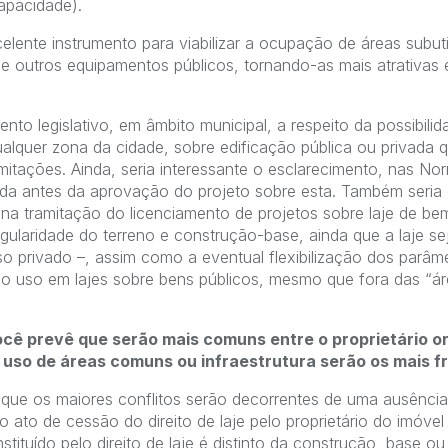
capacidade).
xcelente instrumento para viabilizar a ocupação de áreas subu
 e outros equipamentos públicos, tornando-as mais atrativas 
ento legislativo, em âmbito municipal, a respeito da possibil
ualquer zona da cidade, sobre edificação pública ou privada 
mitações. Ainda, seria interessante o esclarecimento, nas No
tuída antes da aprovação do projeto sobre esta. Também seria
 na tramitação do licenciamento de projetos sobre laje de bem
gularidade do terreno e construção-base, ainda que a laje sej
so privado –, assim como a eventual flexibilização dos parâ
do uso em lajes sobre bens públicos, mesmo que fora das “ár
você prevê que serão mais comuns entre o proprietário orig
, uso de áreas comuns ou infraestrutura serão os mais 
e os maiores conflitos serão decorrentes de uma ausência 
o ato de cessão do direito de laje pelo proprietário do imóvel 
tituído pelo direito de laje é distinto da construção, base ou 