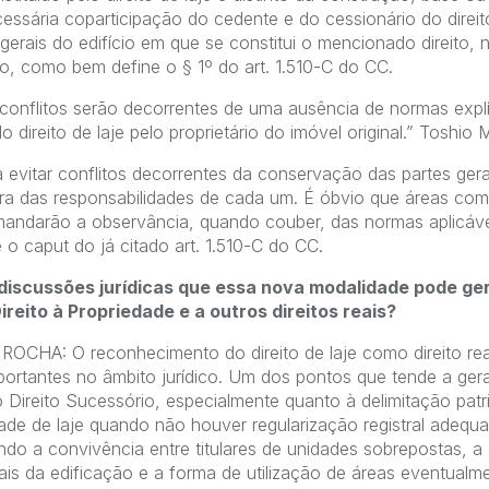
essária coparticipação do cedente e do cessionário do direi
erais do edifício em que se constitui o mencionado direito,
o, como bem define o § 1º do art. 1.510-C do CC.
onflitos serão decorrentes de uma ausência de normas explíc
 direito de laje pelo proprietário do imóvel original.” Toshio 
a evitar conflitos decorrentes da conservação das partes gerai
lara das responsabilidades de cada um. É óbvio que áreas co
emandarão a observância, quando couber, das normas aplicáv
 o caput do já citado art. 1.510-C do CC.
 discussões jurídicas que essa nova modalidade pode ge
ireito à Propriedade e a outros direitos reais?
HA: O reconhecimento do direito de laje como direito re
ortantes no âmbito jurídico. Um dos pontos que tende a gera
 Direito Sucessório, especialmente quanto à delimitação patri
ade de laje quando não houver regularização registral adeq
o a convivência entre titulares de unidades sobrepostas, a 
rais da edificação e a forma de utilização de áreas eventual