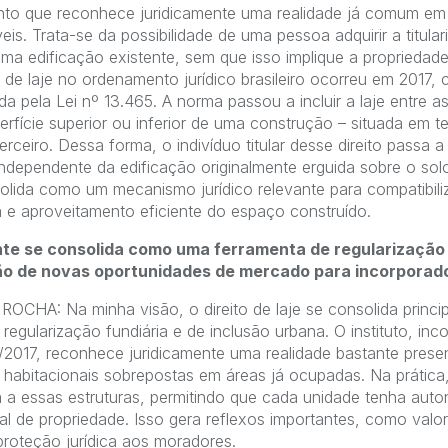
nto que reconhece juridicamente uma realidade já comum em 
eis. Trata-se da possibilidade de uma pessoa adquirir a titul
ma edificação existente, sem que isso implique a propriedade
 de laje no ordenamento jurídico brasileiro ocorreu em 2017,
a pela Lei nº 13.465. A norma passou a incluir a laje entre a
erfície superior ou inferior de uma construção – situada em t
terceiro. Dessa forma, o indivíduo titular desse direito passa
ndependente da edificação originalmente erguida sobre o solo
onsolida como um mecanismo jurídico relevante para compatibil
a e aproveitamento eficiente do espaço construído.
ente se consolida como uma ferramenta de regularização 
ção de novas oportunidades de mercado para incorporado
HA: Na minha visão, o direito de laje se consolida princ
 regularização fundiária e de inclusão urbana. O instituto, i
5/2017, reconhece juridicamente uma realidade bastante presen
 habitacionais sobrepostas em áreas já ocupadas. Na prática
a a essas estruturas, permitindo que cada unidade tenha auto
al de propriedade. Isso gera reflexos importantes, como valor
proteção jurídica aos moradores.