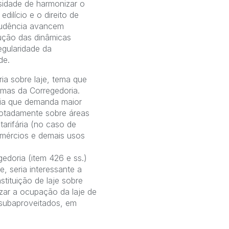
ssidade de harmonizar o
edilício e o direito de
prudência avancem
ução das dinâmicas
egularidade da
de.
ia sobre laje, tema que
rmas da Corregedoria.
éria que demanda maior
notadamente sobre áreas
arifária (no caso de
omércios e demais usos
gedoria (item 426 e ss.)
, seria interessante a
tituição de laje sobre
izar a ocupação da laje de
 subaproveitados, em