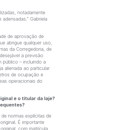
tilizadas, notadamente
e adensadas.” Gabriela
idade de aprovação de
que abrigue qualquer uso,
rmas da Corregedoria, de
 desejável a previsão
 público – incluindo a
a alienada ao particular
metros de ocupação e
eas operacionais do
inal e o titular da laje?
frequentes?
de normas explícitas de
original. É importante
original, com matrícula