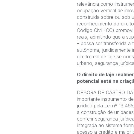
relevância como instrume
ocupação vertical de imóv
construída sobre ou sob u
reconhecimento do direito
Código Civil (CC) promovid
reais, admitindo que a sup
– possa ser transferida a 
autônoma, juridicamente i
direito real de laje se c
urbano, segurança jurídic
O direito de laje realm
potencial está na cria
DEBORA DE CASTRO DA ROC
importante instrumento de
jurídico pela Lei nº 13.46
a construção de unidades
conferir segurança jurídic
integrada ao sistema form
acesso a crédito e maior 