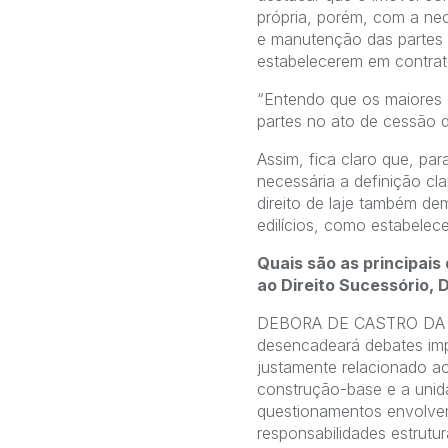
própria, porém, com a nec
e manutenção das partes g
estabelecerem em contrat
“Entendo que os maiores c
partes no ato de cessão do
Assim, fica claro que, par
necessária a definição c
direito de laje também d
edilícios, como estabelece
Quais são as principais
ao Direito Sucessório, D
DEBORA DE CASTRO DA ROC
desencadeará debates imp
justamente relacionado ao
construção-base e a unid
questionamentos envolvend
responsabilidades estrutu