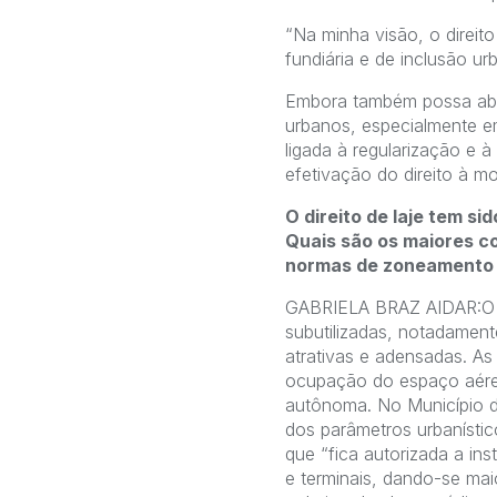
“Na minha visão, o direit
fundiária e de inclusão u
Embora também possa abri
urbanos, especialmente em
ligada à regularização e 
efetivação do direito à mo
O direito de laje tem 
Quais são os maiores co
normas de zoneamento e
GABRIELA BRAZ AIDAR:O dir
subutilizadas, notadament
atrativas e adensadas. As 
ocupação do espaço aéreo
autônoma. No Município d
dos parâmetros urbanísti
que “fica autorizada a in
e terminais, dando-se ma