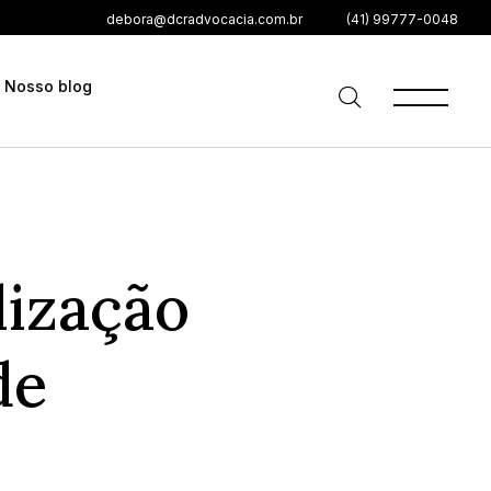
debora@dcradvocacia.com.br
(41) 99777-0048
Nosso blog
alização
de