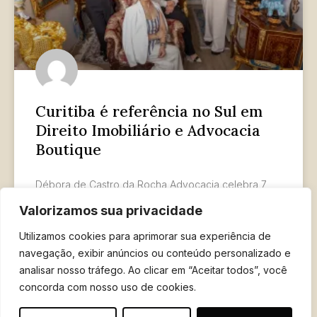
Curitiba é referência no Sul em
Direito Imobiliário e Advocacia
Boutique
Débora de Castro da Rocha Advocacia celebra 7
anos como referência em Direito Imobiliário em
Valorizamos sua privacidade
Curitiba Ao lado direito da advogada Debora de
Castro da
Utilizamos cookies para aprimorar sua experiência de
navegação, exibir anúncios ou conteúdo personalizado e
LER MAIS »
analisar nosso tráfego. Ao clicar em “Aceitar todos”, você
concorda com nosso uso de cookies.
13 de fevereiro de 2026