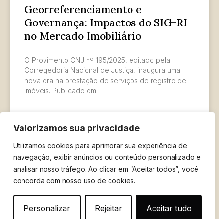
Georreferenciamento e
Governança: Impactos do SIG-RI
no Mercado Imobiliário
O Provimento CNJ nº 195/2025, editado pela
Corregedoria Nacional de Justiça, inaugura uma
nova era na prestação de serviços de registro de
imóveis. Publicado em
LER MAIS »
Valorizamos sua privacidade
12 de julho de 2025
Utilizamos cookies para aprimorar sua experiência de
navegação, exibir anúncios ou conteúdo personalizado e
analisar nosso tráfego. Ao clicar em “Aceitar todos”, você
concorda com nosso uso de cookies.
Ver mais
Personalizar
Rejeitar
Aceitar tudo