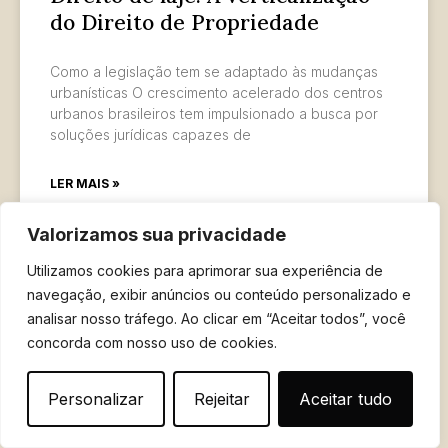
do Direito de Propriedade
Como a legislação tem se adaptado às mudanças
urbanísticas O crescimento acelerado dos centros
urbanos brasileiros tem impulsionado a busca por
soluções jurídicas capazes de
LER MAIS »
Valorizamos sua privacidade
12 de maio de 2026
Utilizamos cookies para aprimorar sua experiência de
navegação, exibir anúncios ou conteúdo personalizado e
analisar nosso tráfego. Ao clicar em “Aceitar todos”, você
concorda com nosso uso de cookies.
Personalizar
Rejeitar
Aceitar tudo