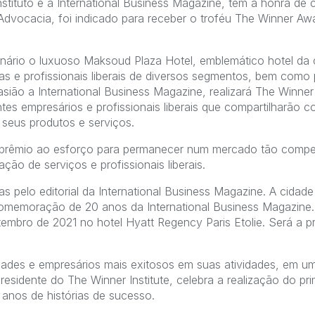
nstituto e a International Business Magazine, tem a honra de 
dvocacia, foi indicado para receber o troféu The Winner Aw
nário o luxuoso Maksoud Plaza Hotel, emblemático hotel da 
s e profissionais liberais de diversos segmentos, bem como
ocasião a International Business Magazine, realizará The Winn
ntes empresários e profissionais liberais que compartilharão
 seus produtos e serviços.
prêmio ao esforço para permanecer num mercado tão compet
tação de serviços e profissionais liberais.
s pelo editorial da International Business Magazine. A cidade 
comemoração de 20 anos da International Business Magazine.
tembro de 2021 no hotel Hyatt Regency Paris Etolie. Será a pr
ades e empresários mais exitosos em suas atividades, em uma
 e presidente do The Winner Institute, celebra a realização do p
nos de histórias de sucesso.