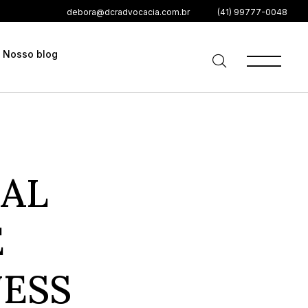
debora@dcradvocacia.com.br
(41) 99777-0048
Nosso blog
NAL
E
NESS