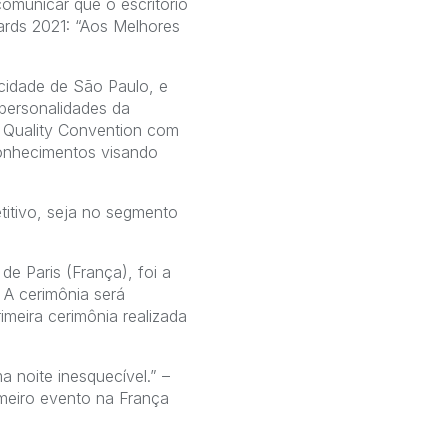
comunicar que o escritório
ards 2021: “Aos Melhores
cidade de São Paulo, e
 personalidades da
er Quality Convention com
 conhecimentos visando
itivo, seja no segmento
de Paris (França), foi a
 A cerimônia será
imeira cerimônia realizada
 noite inesquecível.” –
rimeiro evento na França