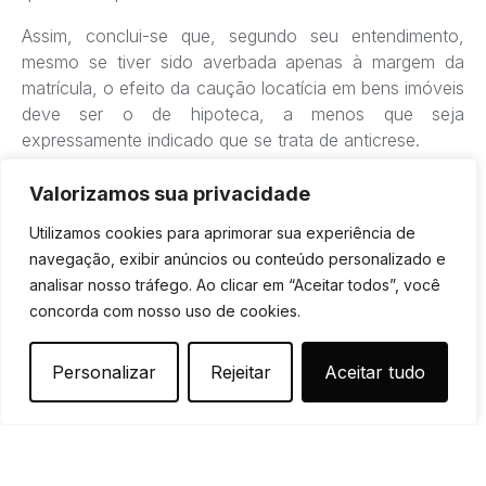
Assim, conclui-se que, segundo seu entendimento,
mesmo se tiver sido averbada apenas à margem da
matrícula, o efeito da caução locatícia em bens imóveis
deve ser o de hipoteca, a menos que seja
expressamente indicado que se trata de anticrese.
Valorizamos sua privacidade
Tags
Utilizamos cookies para aprimorar sua experiência de
navegação, exibir anúncios ou conteúdo personalizado e
analisar nosso tráfego. Ao clicar em “Aceitar todos”, você
O que você acha?
concorda com nosso uso de cookies.
Personalizar
Rejeitar
Aceitar tudo
Mostrar comentários / Deixar um comentário