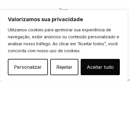
Tags
Valorizamos sua privacidade
O que você acha?
Utilizamos cookies para aprimorar sua experiência de
navegação, exibir anúncios ou conteúdo personalizado e
analisar nosso tráfego. Ao clicar em “Aceitar todos”, você
concorda com nosso uso de cookies.
Mostrar comentários / Deixar um comentário
Personalizar
Rejeitar
Aceitar tudo
Posts Relacionados