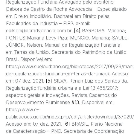
Regularização Fundiária Advogado pelo escritório
Debora de Castro da Rocha Advocacia – Especializado
em Direito Imobiliário. Bacharel em Direito pelas
Faculdades da Industria – FIEP. e-mail:
edilson@dcradvocacia.com.br.
[4]
BARBOSA, Mariana;
FONTES Mariana Levy Piza; MENCIO, Mariana; SAULE
JÚNIOR, Nelson. Manual de Regularização Fundiária
em Terras da União. Secretaria do Patrimônio da União
Brasil. Disponível em:
https://www.suelourbano.org/bibliotecas/2017/09/29/manu
de-regularizacao-fundiaria-em-terras-da-uniao/. Acesso
em: 07 dez. 2021.
[5]
SILVA, Renan Luiz dos Santos da.
Regularização fundiária urbana e a Lei 13.465/2017:
aspectos gerais e inovações. Revista Cadernos do
Desenvolvimento Fluminense
#13.
Disponível em:
https://www.e-
publicacoes.uerj.br/index.php/cdf/article/download/37029
Acesso em: 07 dez. 2021.
[6]
BRASIL. Plano Nacional
de Caracterização – PNC. Secretaria de Coordenação