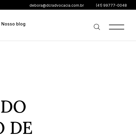
debora@dcradvocacia.com.br
(41) 99777-0048
Nosso blog
 DO
O DE