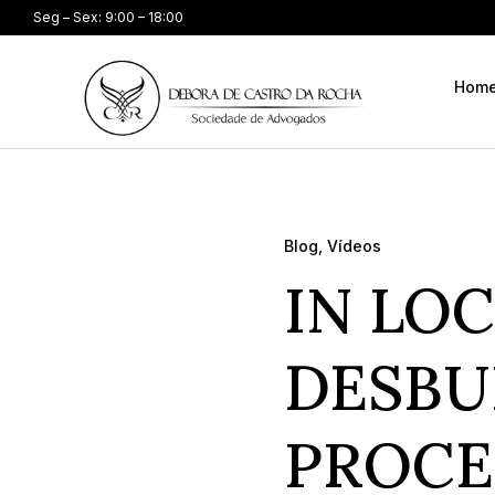
Seg – Sex: 9:00 – 18:00
Hom
Blog
,
Vídeos
IN LO
DESBU
PROCE