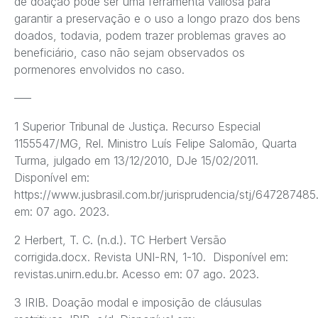
de doação pode ser uma ferramenta valiosa para
garantir a preservação e o uso a longo prazo dos bens
doados, todavia, podem trazer problemas graves ao
beneficiário, caso não sejam observados os
pormenores envolvidos no caso.
—–
1 Superior Tribunal de Justiça. Recurso Especial
1155547/MG, Rel. Ministro Luís Felipe Salomão, Quarta
Turma, julgado em 13/12/2010, DJe 15/02/2011.
Disponível em:
https://www.jusbrasil.com.br/jurisprudencia/stj/64728748
em: 07 ago. 2023.
2 Herbert, T. C. (n.d.). TC Herbert Versão
corrigida.docx. Revista UNI-RN, 1-10. Disponível em:
revistas.unirn.edu.br. Acesso em: 07 ago. 2023.
3 IRIB. Doação modal e imposição de cláusulas