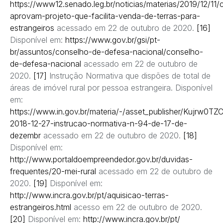
https://www12.senado.leg.br/noticias/materias/2019/12/11
aprovam-projeto-que-facilita-venda-de-terras-para-
estrangeiros
acessado em 22 de outubro de 2020.
[16]
Disponível em:
https://www.gov.br/gsi/pt-
br/assuntos/conselho-de-defesa-nacional/conselho-
de-defesa-nacional
acessado em 22 de outubro de
2020.
[17]
Instrução Normativa que dispões de total de
áreas de imóvel rural por pessoa estrangeira. Disponível
em:
https://www.in.gov.br/materia/-/asset_publisher/Kujrw0T
2018-12-27-instrucao-normativa-n-94-de-17-de-
dezembr
acessado em 22 de outubro de 2020.
[18]
Disponível em:
http://www.portaldoempreendedor.gov.br/duvidas-
frequentes/20-mei-rural
acessado em 22 de outubro de
2020.
[19]
Disponível em:
http://www.incra.gov.br/pt/aquisicao-terras-
estrangeiros.html
acesso em 22 de outubro de 2020.
[20]
Disponível em:
http://www.incra.gov.br/pt/