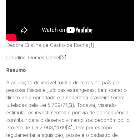
Debora Cristina de Castro da Rocha
[1]
Claudinei Gomes Daniel
[2]
Resumo
A aquisição de imóvel rural e de terras no país por
pessoas físicas e jurídicas estrangeiras, bem como o
direito de propriedade e a soberania brasileira foram
tuteladas pela Lei 5.709/71
[3]
. Todavia, visando
estimular os investimentos e por via de consequência,
contribuir para o desenvolvimento socioeconômico, o
Projeto de Lei 2.963/2019
[4]
, tem por escopo
regulamentar a aquisição, posse e o cadastro de