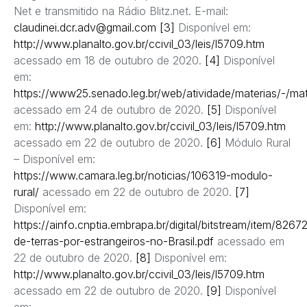
Net e transmitido na Rádio Blitz.net. E-mail:
claudinei.dcr.adv@gmail.com
[3]
Disponível em:
http://www.planalto.gov.br/ccivil_03/leis/l5709.htm
acessado em 18 de outubro de 2020.
[4]
Disponível
em:
https://www25.senado.leg.br/web/atividade/materias/-/ma
acessado em 24 de outubro de 2020.
[5]
Disponível
em:
http://www.planalto.gov.br/ccivil_03/leis/l5709.htm
acessado em 22 de outubro de 2020.
[6]
Módulo Rural
– Disponível em:
https://www.camara.leg.br/noticias/106319-modulo-
rural/
acessado em 22 de outubro de 2020.
[7]
Disponível em:
https://ainfo.cnptia.embrapa.br/digital/bitstream/item/8267
de-terras-por-estrangeiros-no-Brasil.pdf
acessado em
22 de outubro de 2020.
[8]
Disponível em:
http://www.planalto.gov.br/ccivil_03/leis/l5709.htm
acessado em 22 de outubro de 2020.
[9]
Disponível
em: