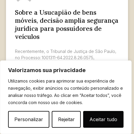
Sobre a Usucapião de bens
móveis, decisão amplia segurança
jurídica para possuidores de
veículos
Recentemente, o Tribunal de Justiça de São Paulo,
no Processo: 1001311-64.2022.8.26.0575,
reconheceu a usucapião de um veículo que havia
Valorizamos sua privacidade
sido doado verbalmente por um tio falecido,
Utilizamos cookies para aprimorar sua experiência de
LER MAIS »
navegação, exibir anúncios ou conteúdo personalizado e
analisar nosso tráfego. Ao clicar em “Aceitar todos”, você
27 de maio de 2025
concorda com nosso uso de cookies.
Personalizar
Rejeitar
Aceitar tudo