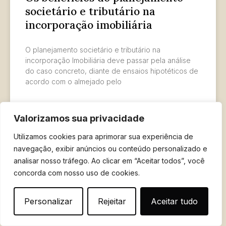
societário e tributário na
incorporação imobiliária
O planejamento societário e tributário na
incorporação Imobiliária deve passar pela análise
do caso concreto, diante de ensaios hipotéticos de
acordo com o almejado pelo
LER MAIS »
Valorizamos sua privacidade
7 de abril de 2026
Utilizamos cookies para aprimorar sua experiência de
navegação, exibir anúncios ou conteúdo personalizado e
analisar nosso tráfego. Ao clicar em “Aceitar todos”, você
concorda com nosso uso de cookies.
Personalizar
Rejeitar
Aceitar tudo