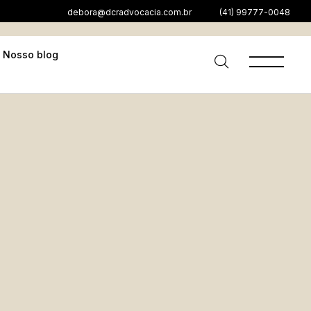
debora@dcradvocacia.com.br
(41) 99777-0048
Nosso blog