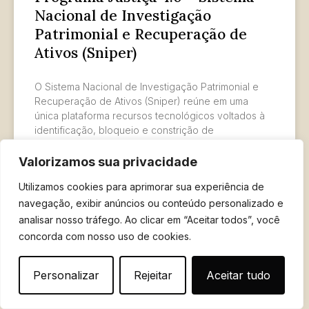
Nacional de Investigação
Patrimonial e Recuperação de
Ativos (Sniper)
O Sistema Nacional de Investigação Patrimonial e
Recuperação de Ativos (Sniper) reúne em uma
única plataforma recursos tecnológicos voltados à
identificação, bloqueio e constrição de
Valorizamos sua privacidade
LER MAIS »
Utilizamos cookies para aprimorar sua experiência de
navegação, exibir anúncios ou conteúdo personalizado e
15 de outubro de 2025
analisar nosso tráfego. Ao clicar em “Aceitar todos”, você
concorda com nosso uso de cookies.
Personalizar
Rejeitar
Aceitar tudo