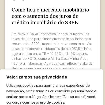
Como fica o mercado imobiliário
com o aumento dos juros de
crédito imobiliário do SBPE
Em 2025, a Caixa Econômica Federal aumentou as
taxas de juros para financiamentos imobiliários com
recursos do SBPE, impactando novos contratos. As
taxas para imóveis residenciais de até R$1,5 milhão
agora variam entre TR + 10,99% e 11,49% ao ano.
Linhas do FGTS, como o Minha Casa Minha Vida,
não foram alteradas. As mudanças refletem a alta da
Selic e a queda na poupança, pressionando a
oferta de crédito. O setor imobiliário enfrenta
Valorizamos sua privacidade
desafios e busca alternativas como o financiamento
via mercado de capitais.
Utilizamos cookies para aprimorar sua experiência de
navegação, exibir anúncios ou conteúdo personalizado e
LER MAIS »
analisar nosso tráfego. Ao clicar em “Aceitar todos”, você
concorda com nosso uso de cookies.