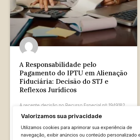
A Responsabilidade pelo
Pagamento do IPTU em Alienação
Fiduciária: Decisão do STJ e
Reflexos Jurídicos
A recente decisão no Recurso Especial nº 1949182
– SP (2021/0219866-6) pela Primeira Seção do
Valorizamos sua privacidade
Superior Tribunal de Justiça (STJ), ao julgar o Tema
1.158
Utilizamos cookies para aprimorar sua experiência de
navegação, exibir anúncios ou conteúdo personalizado 
LER MAIS »