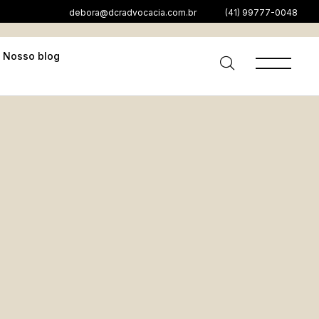
debora@dcradvocacia.com.br
(41) 99777-0048
Nosso blog