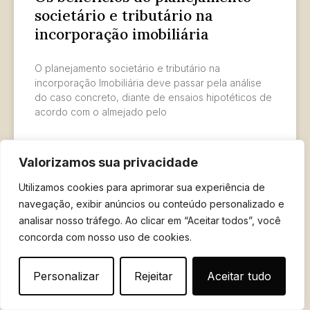
societário e tributário na
incorporação imobiliária
O planejamento societário e tributário na
incorporação Imobiliária deve passar pela análise
do caso concreto, diante de ensaios hipotéticos de
acordo com o almejado pelo
LER MAIS »
Valorizamos sua privacidade
7 de abril de 2026
Utilizamos cookies para aprimorar sua experiência de
navegação, exibir anúncios ou conteúdo personalizado e
analisar nosso tráfego. Ao clicar em “Aceitar todos”, você
concorda com nosso uso de cookies.
Personalizar
Rejeitar
Aceitar tudo