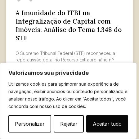
A Imunidade do ITBI na
Integralização de Capital com
Imóveis: Análise do Tema 1.348 do
STF
O Supremo Tribunal Federal (STF) reconheceu a
repercussão geral no Recurso Extraordinário nº
1.495.108 (Tema 1.348), que discute a extensão da
Valorizamos sua privacidade
imunidade do Imposto sobre
Utilizamos cookies para aprimorar sua experiência de
LER MAIS »
navegação, exibir anúncios ou conteúdo personalizado e
analisar nosso tráfego. Ao clicar em “Aceitar todos”, você
22 de outubro de 2025
concorda com nosso uso de cookies.
Personalizar
Rejeitar
Aceitar tudo