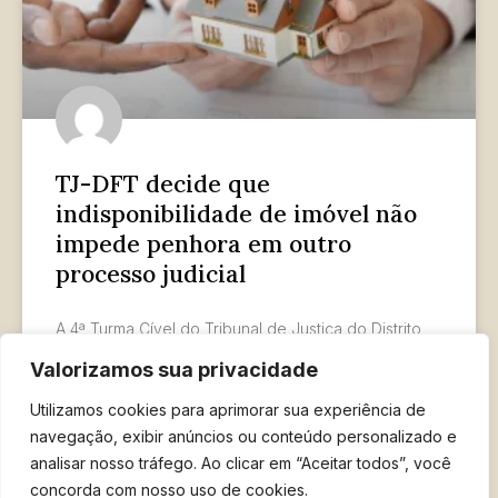
TJ-DFT decide que
indisponibilidade de imóvel não
impede penhora em outro
processo judicial
A 4ª Turma Cível do Tribunal de Justiça do Distrito
Federal e dos Territórios (TJ-DFT) no processo
Valorizamos sua privacidade
autuado sob nº 0731325-77.2023.8.07.0000, decidiu,
por unanimidade, que
Utilizamos cookies para aprimorar sua experiência de
navegação, exibir anúncios ou conteúdo personalizado e
LER MAIS »
analisar nosso tráfego. Ao clicar em “Aceitar todos”, você
concorda com nosso uso de cookies.