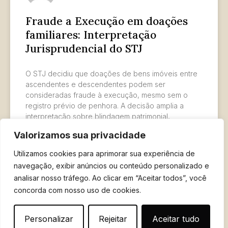
Fraude a Execução em doações
familiares: Interpretação
Jurisprudencial do STJ
O STJ decidiu que doações de bens imóveis entre
ascendentes e descendentes podem ser
consideradas fraude à execução, mesmo sem o
registro prévio de penhora. A decisão amplia a
interpretação sobre blindagem patrimonial,
reconhecendo a má-fé nas doações feitas para
Valorizamos sua privacidade
proteger bens de credores, o que pode levar à
anulação das transações fraudulentas.
Utilizamos cookies para aprimorar sua experiência de
navegação, exibir anúncios ou conteúdo personalizado e
LER MAIS »
analisar nosso tráfego. Ao clicar em “Aceitar todos”, você
concorda com nosso uso de cookies.
6 de março de 2025
Personalizar
Rejeitar
Aceitar tudo