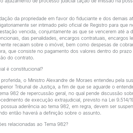
 e o ajuizamento de processo judicial (ação de imissão na pos
dação da propriedade em favor do fiduciante e dos demais at
gatoriamente ser intimado pelo oficial de Registro para que n
restação vencida, conjuntamente as que se vencerem até a 
ncionais, das penalidades, encargos contratuais, encargos leg
ente recaiam sobre o imóvel, bem como despesas de cobran
ra, que consiste no pagamento dos valores dentro do prazo 
ção do contrato.
al é constitucional?
proferida, o Ministro Alexandre de Moraes entendeu pela s
uperior Tribunal de Justiça, a fim de que se aguarde o ente
Tema 982 de repercussão geral, no qual pende discussão sobr
ocedimento de execução extrajudicial, previsto na Lei 9.514
 possua aderência ao tema 982, em regra, devem ser suspen
ndo então haverá a definição sobre o assunto.
sões relacionadas ao Tema 982?