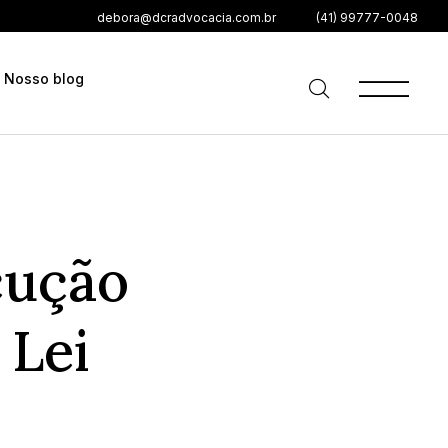
debora@dcradvocacia.com.br
(41) 99777-0048
Nosso blog
cução
 Lei