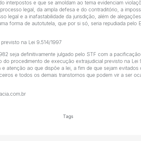
o interpostos e que se amoldam ao tema evidenciam violaçõe
 processo legal, da ampla defesa e do contraditório, a imposs
o legal e a inafastabilidade da jurisdição, além de alegaçõ
 uma forma de autotutela, que por si só, seria repudiada pel
previsto na Lei 9.514/1997
982 seja definitivamente julgado pelo STF com a pacificaçã
o do procedimento de execução extrajudicial previsto na Lei 
e atenção ao que dispõe a lei, a fim de que sejam evitados 
nceiros e todos os demais transtornos que podem vir a ser o
acia.com.br
Tags