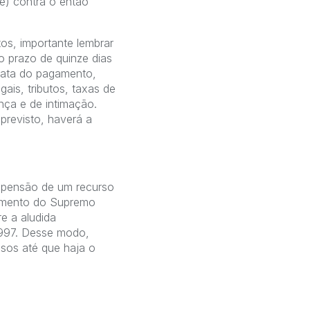
se) contra o então
os, importante lembrar
o prazo de quinze dias
data do pagamento,
ais, tributos, taxas de
ça e de intimação.
previsto, haverá a
uspensão de um recurso
ndimento do Supremo
e a aludida
/1997. Desse modo,
sos até que haja o