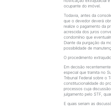
notificação extrajudicial
ocupante do imóvel.
Todavia, antes da consoli
que o devedor deverá obri
realize o pagamento da p
acrescida dos juros conve
condomínio que eventualm
Diante da purgação da mo
possibilidade de manuten
O procedimento extrajudici
Em decisão recentemente 
especial que tramita no S
Tribunal Federal sobre o 
constitucionalidade do pr
processos cuja discussão
julgamento pelo STF, qua
E quais seriam as discus