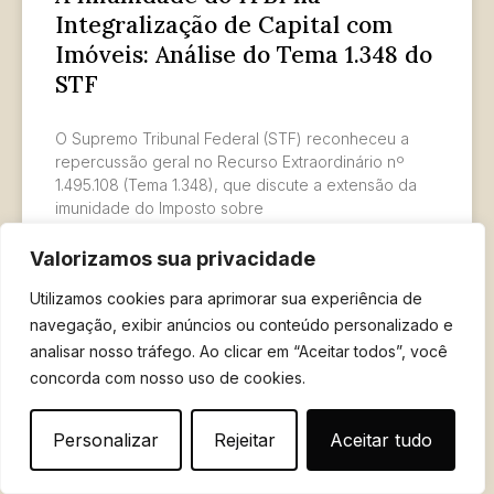
Integralização de Capital com
Imóveis: Análise do Tema 1.348 do
STF
O Supremo Tribunal Federal (STF) reconheceu a
repercussão geral no Recurso Extraordinário nº
1.495.108 (Tema 1.348), que discute a extensão da
imunidade do Imposto sobre
Valorizamos sua privacidade
LER MAIS »
Utilizamos cookies para aprimorar sua experiência de
navegação, exibir anúncios ou conteúdo personalizado e
22 de outubro de 2025
analisar nosso tráfego. Ao clicar em “Aceitar todos”, você
concorda com nosso uso de cookies.
Personalizar
Rejeitar
Aceitar tudo