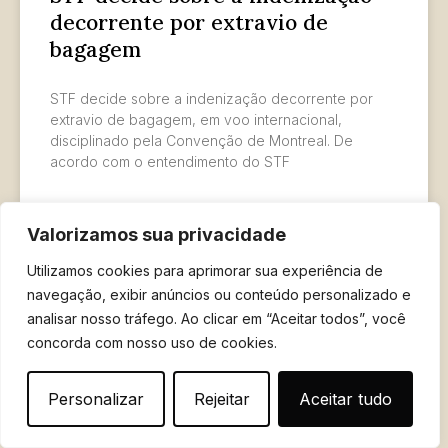
decorrente por extravio de
bagagem
STF decide sobre a indenização decorrente por
extravio de bagagem, em voo internacional,
disciplinado pela Convenção de Montreal. De
acordo com o entendimento do STF
LER MAIS »
Valorizamos sua privacidade
16 de janeiro de 2022
Utilizamos cookies para aprimorar sua experiência de
navegação, exibir anúncios ou conteúdo personalizado e
analisar nosso tráfego. Ao clicar em “Aceitar todos”, você
concorda com nosso uso de cookies.
Personalizar
Rejeitar
Aceitar tudo